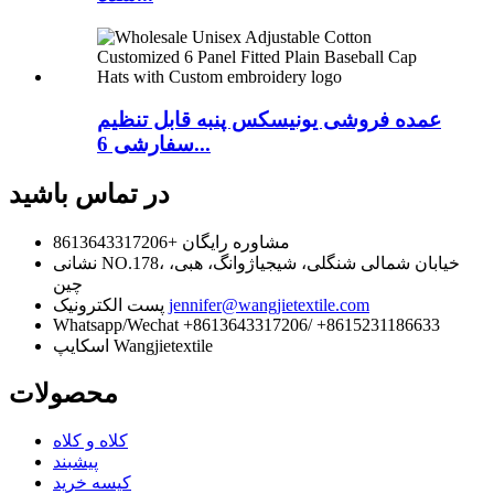
عمده فروشی یونیسکس پنبه قابل تنظیم
سفارشی 6...
در تماس باشید
مشاوره رایگان
+8613643317206
NO.178، خیابان شمالی شنگلی، شیجیاژوانگ، هبی،
نشانی
چین
jennifer@wangjietextile.com
پست الکترونیک
Whatsapp/Wechat
+8613643317206/ +8615231186633
Wangjietextile
اسکایپ
محصولات
کلاه و کلاه
پیشبند
کیسه خرید