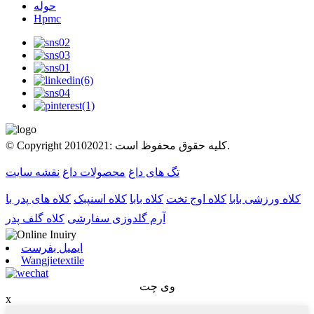
حوله
Hpmc
© Copyright 20102021: کلیه حقوق محفوظ است.
تگ های داغ
محصولات داغ
نقشه سایت
کلاه ورزشی بابا
کلاه اوج تخت
کلاه بابا
کلاه اسنپبک
کلاه های پدر با
آرم گلدوزی سفارشی
کلاه گلف پدر
ایمیل بفرست
Wangjietextile
وی چت
x