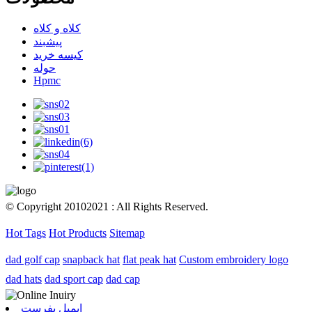
کلاه و کلاه
پیشبند
کیسه خرید
حوله
Hpmc
© Copyright 20102021 : All Rights Reserved.
Hot Tags
Hot Products
Sitemap
dad golf cap
snapback hat
flat peak hat
Custom embroidery logo
dad hats
dad sport cap
dad cap
ایمیل بفرست