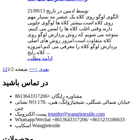
توسط ادمین در تاریخ 21/09/13
الگوی لوگو روی کلاه یک عنصر مد بسیار مهم
روی کلاه است.بیشتر کلاه ها لوگوی جلویی
دارند.وقتی اغلب کلاه ها را لمس می کنیم،
متوجه می شویم که روش پردازش لوگو روی
کلاه متفاوت است.امروز روش های اصلی
پردازش لوگو کلاه را معرفی می کنم.امروزه
کلاه رایج ...
ادامه مطلب
بعدی >
>>
صفحه 1/2
2
1
در تماس باشید
مشاوره رایگان
+8613643317206
NO.178، خیابان شمالی شنگلی، شیجیاژوانگ، هبی،
نشانی
چین
jennifer@wangjietextile.com
پست الکترونیک
Whatsapp/Wechat
+8613643317206/ +8615231186633
Wangjietextile
اسکایپ
محصولات