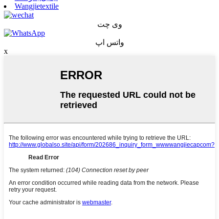
Wangjietextile
وی چت
واتس اپ
x