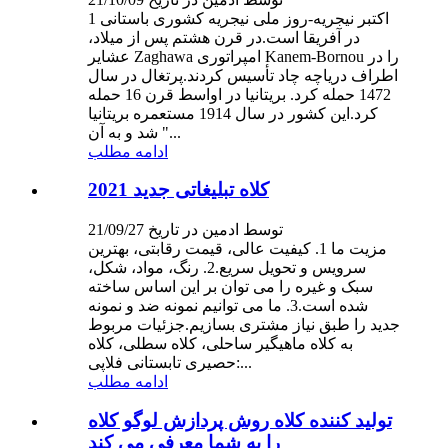
1 اکتبر نیجریه-روز ملی نیجریه کشوری باستانی
در آفریقا است.در قرن هشتم پس از میلاد،
عشایر Zaghawa امپراتوری Kanem-Bornou را در
اطراف دریاچه چاد تأسیس کردند.پرتغال در سال
1472 حمله کرد. بریتانیا در اواسط قرن 16 حمله
کرد.این کشور در سال 1914 مستعمره بریتانیا
شد و به آن "...
ادامه مطلب
کلاه تبلیغاتی جدید 2021
توسط ادمین در تاریخ 21/09/27
مزیت ما 1. کیفیت عالی، قیمت رقابتی، بهترین
سرویس و تحویل سریع.2. رنگ، مواد، شکل،
سبک و غیره را می توان بر این اساس ساخته
شده است.3. ما می توانیم نمونه ضد و نمونه
جدید را طبق نیاز مشتری بسازیم.جزئیات مربوط
به کلاه ماهیگیر ساحلی، کلاه سطلی، کلاه
حصیری تابستانی فلاپی:...
ادامه مطلب
تولید کننده کلاه روش پردازش لوگو کلاه
را به شما معرفی می کند